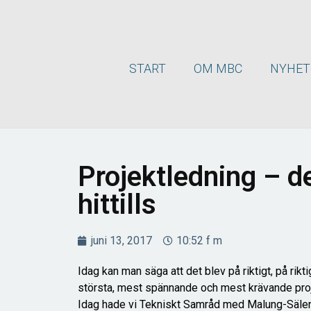
START
OM MBC
NYHET
Projektledning – d
hittills
juni 13, 2017
10:52 f m
Idag kan man säga att det blev på riktigt, på rik
största, mest spännande och mest krävande proje
Idag hade vi Tekniskt Samråd med Malung-Säl