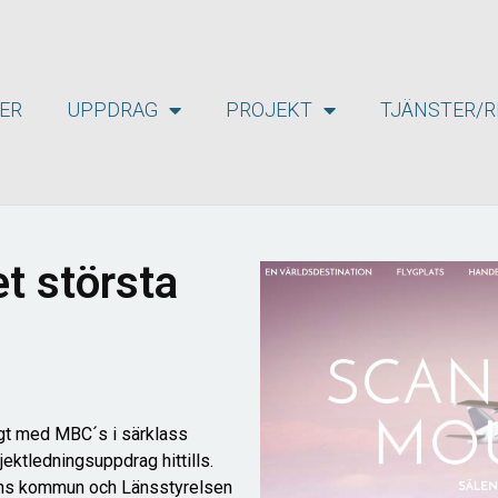
ER
UPPDRAG
PROJEKT
TJÄNSTER/R
et största
tigt med MBC´s i särklass
ktledningsuppdrag hittills.
ens kommun och Länsstyrelsen